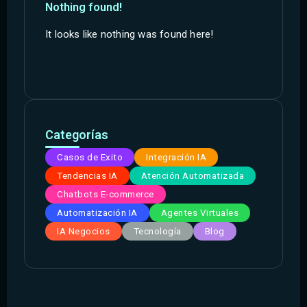
Nothing found!
It looks like nothing was found here!
Categorías
Casos de Exito
Integración IA
Tendencias IA
Atención Automatizada
Chatbots E-commerce
Automatización IA
Agentes Virtuales
IA Negocios
Tecnología
Blog