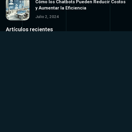
Cómo los Chatbots Pueden Reducir Costos
y Aumentar la Eficiencia
Julio 2, 2024
Artículos recientes
La verdad incómoda detrás de ChatGPT y
la IA
Mayo 16, 2025
La automatización no está para ayudarte…
está para reemplazarte
Mayo 14, 2025
Categorias
Agentes Virtuales
Atención Automatizada
Automatización IA
Blog
Casos de Exito
Chatbots E-commerce
IA Negocios
Integración IA
Tecnología
Tendencias IA