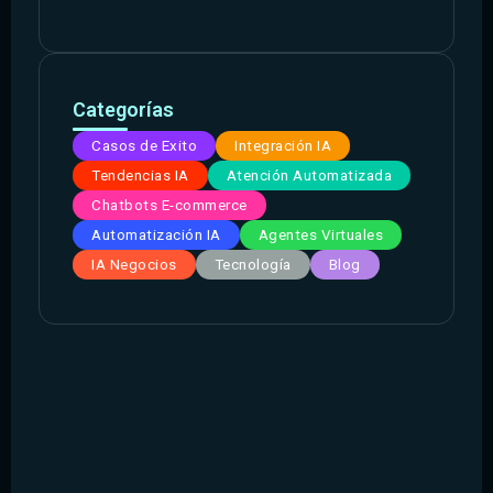
Categorías
Casos de Exito
Integración IA
Tendencias IA
Atención Automatizada
Chatbots E-commerce
Automatización IA
Agentes Virtuales
IA Negocios
Tecnología
Blog